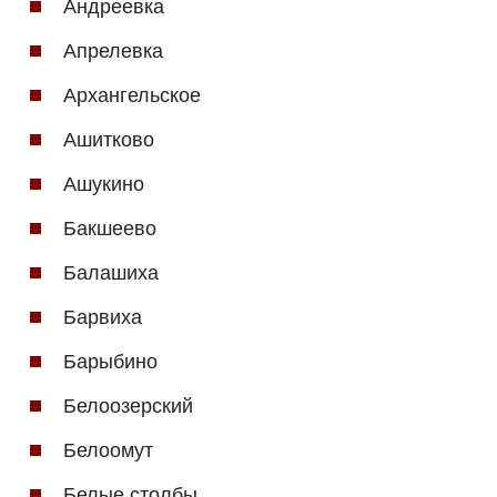
Андреевка
Апрелевка
Архангельское
Ашитково
Ашукино
Бакшеево
Балашиха
Барвиха
Барыбино
Белоозерский
Белоомут
Белые столбы